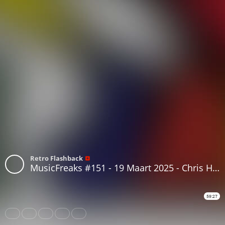
Retro Flashback
MusicFreaks #151 - 19 Maart 2025 - Chris Hoesen - Radio Extra Gold - Decenniumlijst van de jaren'80 #30
59:27
Share
Like
Repost
Download
Subtitles