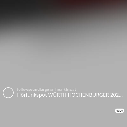
follow
soundlarge
on
hearthis.at
Hörfunkspot WÜRTH HOCHENBURGER 2025 Velux
00:20