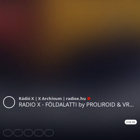
Rádió X | X Archívum | radiox.hu
RADIO X - FÖLDALATTI by PROLIROID & VRAMA - 2025.02.08
2:01:41
Share
Like
Repost
Download
Subtitles