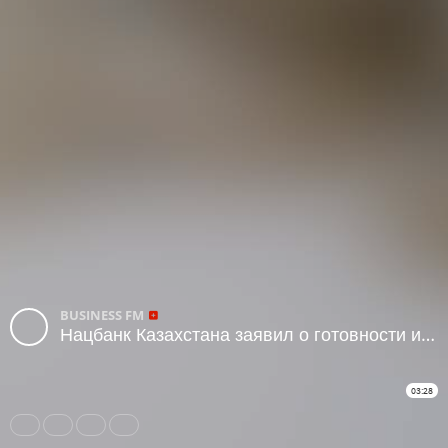
BUSINESS FM
Нацбанк Казахстана заявил о готовности использовать золотовалютные резервы для поддержки курса тенге
03:28
Share
Like
Repost
Subtitles