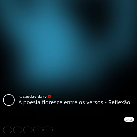
razaodavidarv
A poesia floresce entre os versos - Reflexão
03:11
Share
Like
Repost
Download
Subtitles