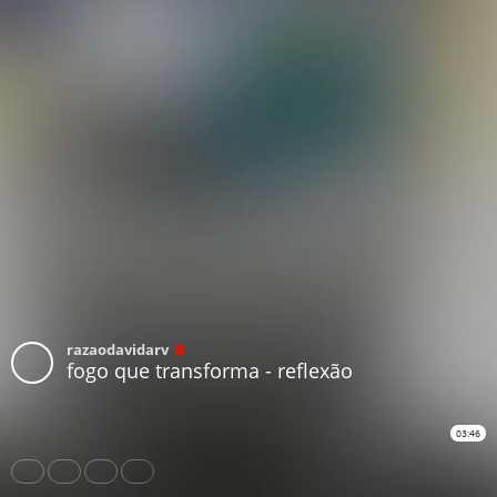
razaodavidarv
fogo que transforma - reflexão
03:46
Share
Like
Repost
Download