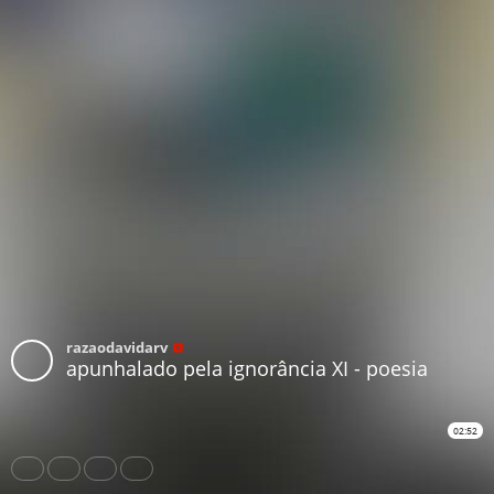
razaodavidarv
apunhalado pela ignorância XI - poesia
02:52
Share
Like
Repost
Download