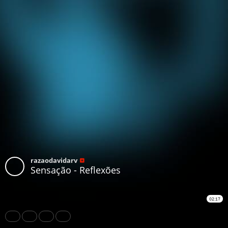
razaodavidarv
Sensação - Reflexões
02:17
Share
Like
Repost
Download