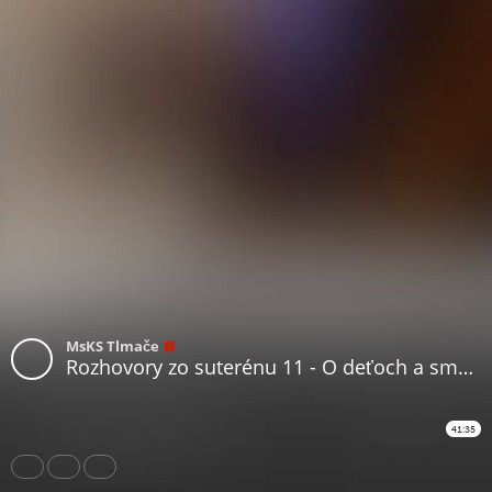
MsKS Tlmače
Rozhovory zo suterénu 11 - O deťoch a smútku (Lucia Kúdelová, Lenka Valentíniová)
41:35
Share
Like
Repost