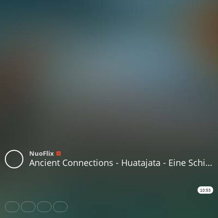
NuoFlix
Ancient Connections - Huatajata - Eine Schiffswerft hoch in den Anden
10:53
Share
Like
Repost
Download