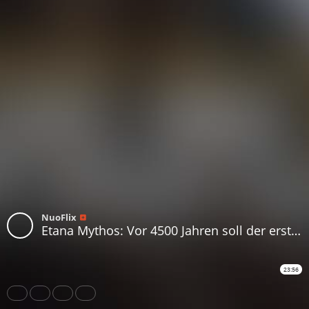
NuoFlix
Etana Mythos: Vor 4500 Jahren soll der erste Mensch in den Weltraum gereist sein!
23:56
Share
Like
Repost
Download