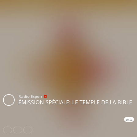
Radio Espoir
ÉMISSION SPÉCIALE: LE TEMPLE DE LA BIBLE
28:12
Share
Like
Repost