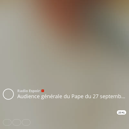
Radio Espoir
Audience générale du Pape du 27 septembre 2023
20:41
Share
Like
Repost